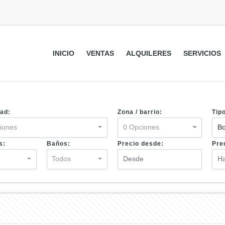
INICIO
VENTAS
ALQUILERES
SERVICIOS
ad:
Zona / barrio:
Tip
iones
0 Opciones
B
s:
Baños:
Precio desde:
Pre
s
Todos