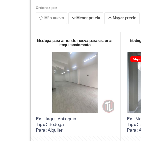
Ordenar por:
Más nuevo
Menor precio
Mayor precio
Bodega para arriendo nueva para estrenar
Bodega
itagui santamaria
Alqui
En:
Itagui, Antioquia
En:
Med
Tipo:
Bodega
Tipo:
B
Para:
Alquiler
Para:
A