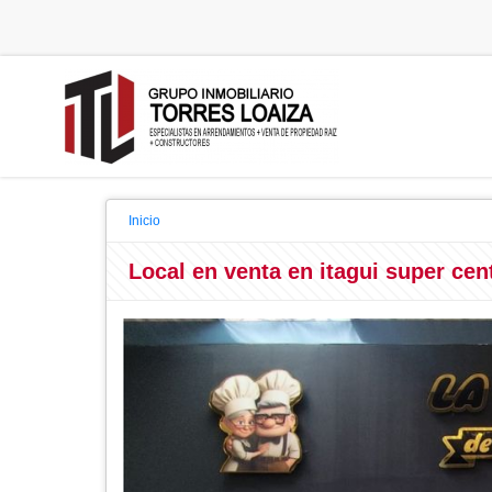
Inicio
Local en venta en itagui super cen