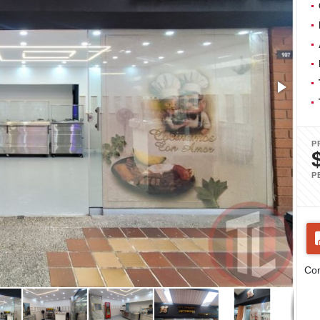
P
P
Com