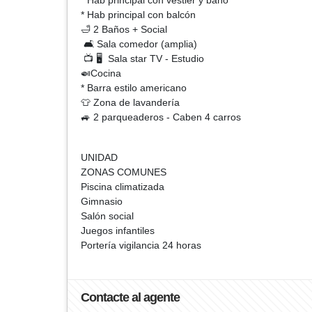
* Hab principal con vestier y baño
* Hab principal con balcón
🛁 2 Baños + Social
🛋️ Sala comedor (amplia)
📺 🖥️ Sala star TV - Estudio
🍛Cocina
* Barra estilo americano
👕 Zona de lavandería
🚙 2 parqueaderos - Caben 4 carros
UNIDAD
ZONAS COMUNES
Piscina climatizada
Gimnasio
Salón social
Juegos infantiles
Portería vigilancia 24 horas
Contacte al agente