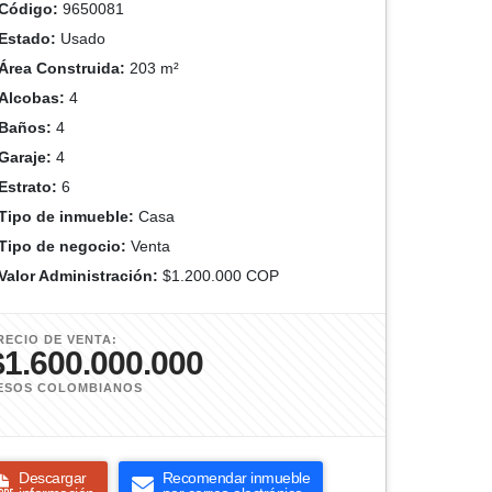
Código:
9650081
Estado:
Usado
Área Construida:
203 m²
Alcobas:
4
Baños:
4
Garaje:
4
Estrato:
6
Tipo de inmueble:
Casa
Tipo de negocio:
Venta
Valor Administración:
$1.200.000 COP
RECIO DE VENTA:
$1.600.000.000
ESOS COLOMBIANOS
Descargar
Recomendar inmueble