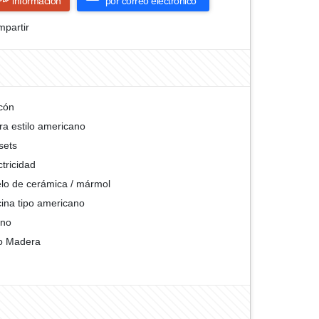
información
por correo electrónico
partir
cón
ra estilo americano
sets
ctricidad
lo de cerámica / mármol
ina tipo americano
rno
o Madera