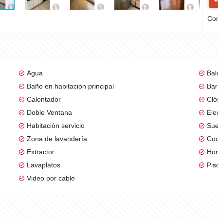
Com
Agua
Bal
Baño en habitación principal
Bar
Calentador
Cló
Doble Ventana
Ele
Habitación servicio
Sue
Zona de lavandería
Coc
Extractor
Ho
Lavaplatos
Pis
Video por cable