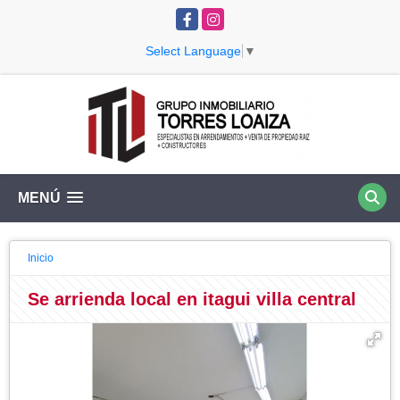
Facebook
Instagram
Select Language
▼
MENÚ
Inicio
Se arrienda local en itagui villa central