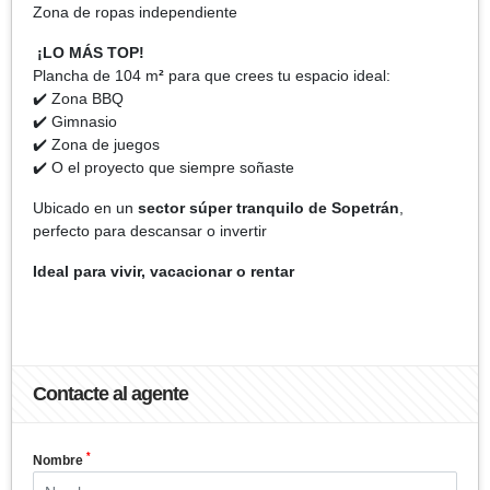
Zona de ropas independiente
¡LO MÁS TOP!
Plancha de 104 m
²
para que crees tu espacio ideal:
✔️ Zona BBQ
✔️ Gimnasio
✔️ Zona de juegos
✔️ O el proyecto que siempre soñaste
Ubicado en un
sector súper tranquilo de Sopetrán
,
perfecto para descansar o invertir
Ideal para vivir, vacacionar o rentar
Contacte al agente
*
Nombre