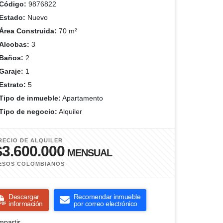
Código:
9876822
Estado:
Nuevo
Área Construida:
70 m²
Alcobas:
3
Baños:
2
Garaje:
1
Estrato:
5
Tipo de inmueble:
Apartamento
Tipo de negocio:
Alquiler
RECIO DE ALQUILER
$3.600.000
MENSUAL
ESOS COLOMBIANOS
Descargar
Recomendar inmueble
información
por correo electrónico
partir