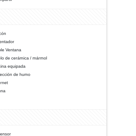
cón
entador
le Ventana
lo de cerámica / mármol
ina equipada
ección de humo
ernet
una
ensor