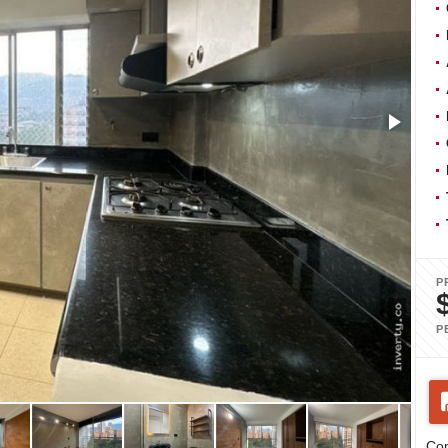
P
P
Com